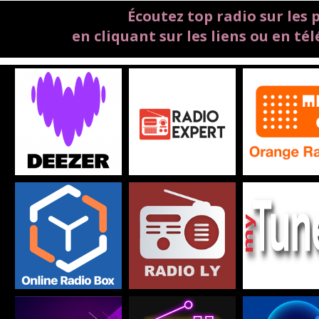
É
coutez top radio sur les 
en cliquant sur les liens ou en té